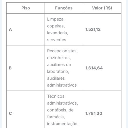
Piso
Funções
Valor (R$)
Limpeza,
copeiras,
A
1.521,12
lavanderia,
serventes
Recepcionistas,
cozinheiros,
auxiliares de
B
1.614,64
laboratório,
auxiliares
administrativos
Técnicos
administrativos,
contábeis, de
C
1.781,30
farmácia,
instrumentação,